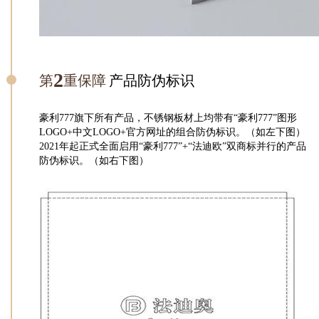
2
第
重保障
产品防伪标识
豪利777旗下所有产品，不锈钢板材上均带有“豪利777”图形
LOGO+中文LOGO+官方网址的组合防伪标识。（如左下图）
2021年起正式全面启用“豪利777”+“法迪欧”双商标并行的产品
防伪标识。（如右下图）