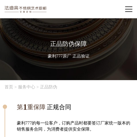
正品防伪保障
豪利777原厂 正品验证
首页 > 服务中心 > 正品防伪
1
第
重保障
正规合同
豪利777的每一位客户，订购产品时都要签订厂家统一版本的
销售服务合同，为消费者提供安全保障。