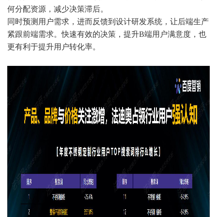
何分配资源，减少决策滞后。
同时预测用户需求，进而反馈到设计研发系统，让后端生产
紧跟前端需求。快速有效的决策，提升B端用户满意度，也
更有利于提升用户转化率。