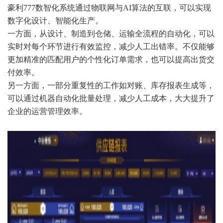
豪利777数智化系统通过物联网与AI算法的互联，可以实现
数字化设计、智能化生产。
一方面，从设计、制造到仓储、运输全流程的自动化，可以
实时对每个环节进行有效监控，减少人工出错率。不仅能够
更加精准的匹配用户的个性化订单需求，也可以提高出货交
付效率。
另一方面，一部分重复性的工作如对账、库存报表生成等，
可以通过机器自动化批量处理，减少人工成本，大大提升了
企业的运营管理效率。