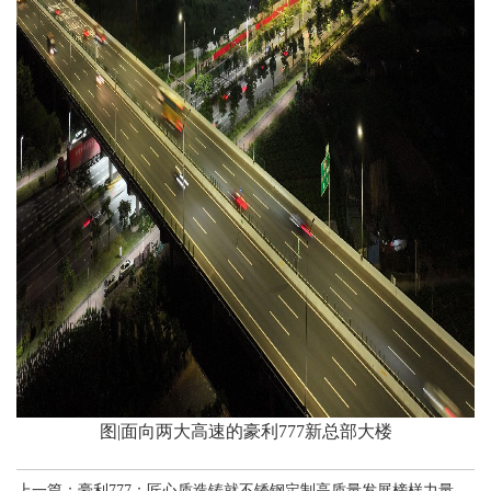
图|面向两大高速的豪利777新总部大楼
上一篇：
豪利777：匠心质造铸就不锈钢定制高质量发展榜样力量