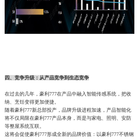
四、竞争升级：从产品竞争到生态竞争
在过去的几年，豪利777在产品中融入智能传感系统，把收
纳、烹饪变得更加便捷。
随着豪利777新总部投产，品牌升级进程加速，产品智能化
将不仅局限在豪利777产品本身，而是与家电、照明、安防
等整屋系统互联。
这将会促使豪利777形成全新的品牌价值：以豪利777不锈钢