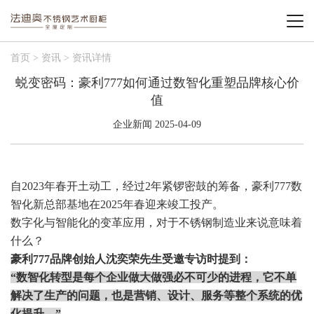
首页 > 资讯 > 资讯详情
蜕变密码：豪利777如何通过数智化重塑品牌核心价
值
企业新闻 2025-04-09
自2023年春开土动工，经过2年紧锣密鼓的筹备，豪利777数
智化新总部基地在2025年春迎来竣工投产。
数字化与智能化的变革应用，对于不锈钢制造业来说意味着
什么？
豪利777品牌创始人沈奕荣先生受邀专访时提到：
“数智化转型是每个企业做大做强必不可少的进程，它不单
解决了生产的问题，也是营销、设计、服务等整个系统的优
化提升。”