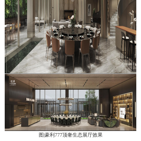
图|豪利777顶奢生态展厅效果