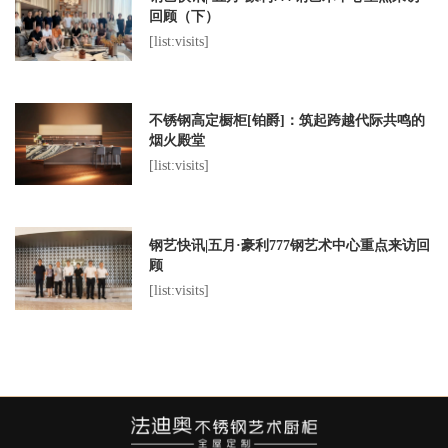
回顾（下）
[list:visits]
不锈钢高定橱柜[铂爵]：筑起跨越代际共鸣的
烟火殿堂
[list:visits]
钢艺快讯|五月·豪利777钢艺术中心重点来访回
顾
[list:visits]