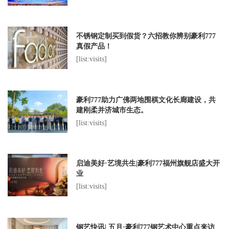
不锈钢定制买到假货？六招教你辨别豪利777
真假产品！
[list:visits]
豪利777助力广佛两地围棋文化长廊建设，共
建刚柔并济城市生态。
[list:visits]
启迪美好·艺境共生|豪利777福州旗舰店盛大开
业
[list:visits]
钢艺快讯| 五月·豪利777钢艺术中心重点来访